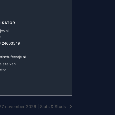
ISATOR
jes.nl
n
)6 24603549
tisch-feestje.nl
e site van
ator
27 november 2026 | Sluts & Studs