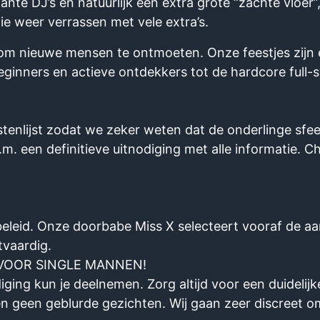
ante DJ’s en natuurlijk een extra grote “zachte vloer”,
lie weer verrassen met vele extra’s.
om nieuwe mensen te ontmoeten. Onze feestjes zijn er
eginners en actieve ontdekkers tot de hardcore full-
enlijst zodat we zeker weten dat de onderlinge sfeer
.s.m. een definitieve uitnodiging met alle informatie.
leid. Onze doorbabe Miss X selecteert vooraf de aan
tvaardig.
 VOOR SINGLE MANNEN!
diging kun je deelnemen. Zorg altijd voor een duidelijke
n geen geblurde gezichten. Wij gaan zeer discreet o