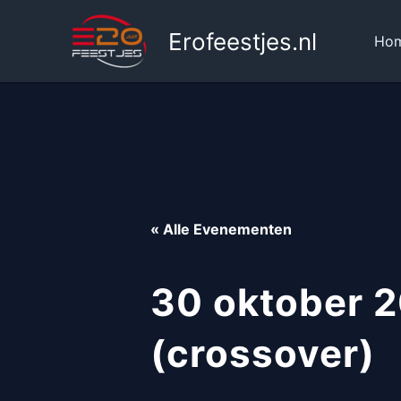
Ga
naar
Erofeestjes.nl
Ho
de
inhoud
« Alle Evenementen
30 oktober 2
(crossover)