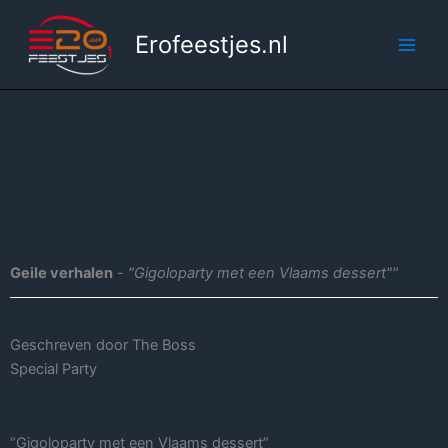
Ga
naar
Erofeestjes.nl
de
inhoud
Geile verhalen
-
"Gigoloparty met een Vlaams dessert""
Geschreven door The Boss
Special Party
“Gigoloparty met een Vlaams dessert”