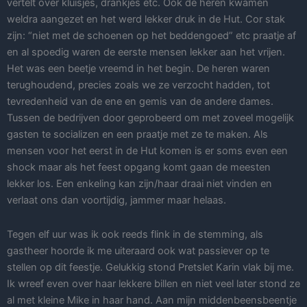
vertelt over kluisjes, drankjes etc. Ook de heren kwamen
weldra aangezet en het werd lekker druk in de Hut. Cor stak
zijn: “niet met de schoenen op het beddengoed” etc praatje af
en al spoedig waren de eerste mensen lekker aan het vrijen.
Het was een beetje vreemd in het begin. De heren waren
terughoudend, precies zoals we ze verzocht hadden, tot
tevredenheid van de ene en gemis van de andere dames.
Tussen de bedrijven door geprobeerd om met zoveel mogelijk
gasten te socializen en een praatje met ze te maken. Als
mensen voor het eerst in de Hut komen is er soms even een
shock maar als het feest opgang komt gaan de meesten
lekker los. Een enkeling kan zijn/haar draai niet vinden en
verlaat ons dan voortijdig, jammer maar helaas.
Tegen elf uur was ik ook reeds flink in de stemming, als
gastheer hoorde ik me uiteraard ook wat passiever op te
stellen op dit feestje. Gelukkig stond Pretslet Karin vlak bij me.
Ik wreef even over haar lekkere billen en niet veel later stond ze
al met kleine Mike in haar hand. Aan mijn middenbeensbeentje