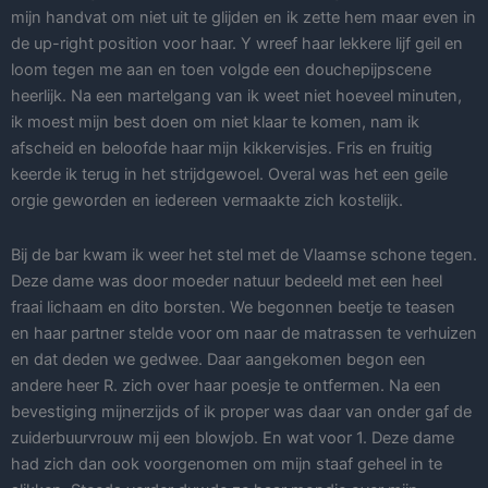
mijn handvat om niet uit te glijden en ik zette hem maar even in
de up-right position voor haar. Y wreef haar lekkere lijf geil en
loom tegen me aan en toen volgde een douchepijpscene
heerlijk. Na een martelgang van ik weet niet hoeveel minuten,
ik moest mijn best doen om niet klaar te komen, nam ik
afscheid en beloofde haar mijn kikkervisjes. Fris en fruitig
keerde ik terug in het strijdgewoel. Overal was het een geile
orgie geworden en iedereen vermaakte zich kostelijk.
Bij de bar kwam ik weer het stel met de Vlaamse schone tegen.
Deze dame was door moeder natuur bedeeld met een heel
fraai lichaam en dito borsten. We begonnen beetje te teasen
en haar partner stelde voor om naar de matrassen te verhuizen
en dat deden we gedwee. Daar aangekomen begon een
andere heer R. zich over haar poesje te ontfermen. Na een
bevestiging mijnerzijds of ik proper was daar van onder gaf de
zuiderbuurvrouw mij een blowjob. En wat voor 1. Deze dame
had zich dan ook voorgenomen om mijn staaf geheel in te