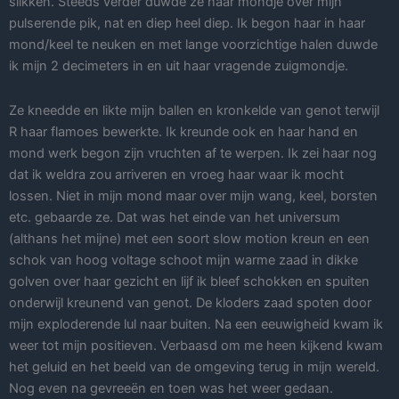
slikken. Steeds verder duwde ze haar mondje over mijn
pulserende pik, nat en diep heel diep. Ik begon haar in haar
mond/keel te neuken en met lange voorzichtige halen duwde
ik mijn 2 decimeters in en uit haar vragende zuigmondje.
Ze kneedde en likte mijn ballen en kronkelde van genot terwijl
R haar flamoes bewerkte. Ik kreunde ook en haar hand en
mond werk begon zijn vruchten af te werpen. Ik zei haar nog
dat ik weldra zou arriveren en vroeg haar waar ik mocht
lossen. Niet in mijn mond maar over mijn wang, keel, borsten
etc. gebaarde ze. Dat was het einde van het universum
(althans het mijne) met een soort slow motion kreun en een
schok van hoog voltage schoot mijn warme zaad in dikke
golven over haar gezicht en lijf ik bleef schokken en spuiten
onderwijl kreunend van genot. De kloders zaad spoten door
mijn exploderende lul naar buiten. Na een eeuwigheid kwam ik
weer tot mijn positieven. Verbaasd om me heen kijkend kwam
het geluid en het beeld van de omgeving terug in mijn wereld.
Nog even na gevreeën en toen was het weer gedaan.