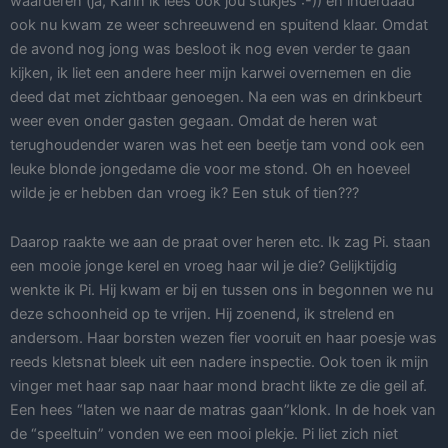
waarderen (ja, Karin ik lees ook jou stukjes :-)) en inderdaad
ook nu kwam ze weer schreeuwend en spuitend klaar. Omdat
de avond nog jong was besloot ik nog even verder te gaan
kijken, ik liet een andere heer mijn karwei overnemen en die
deed dat met zichtbaar genoegen. Na een was en drinkbeurt
weer even onder gasten gegaan. Omdat de heren wat
terughoudender waren was het een beetje tam vond ook een
leuke blonde jongedame die voor me stond. Oh en hoeveel
wilde je er hebben dan vroeg ik? Een stuk of tien???
Daarop raakte we aan de praat over heren etc. Ik zag Pi. staan
een mooie jonge kerel en vroeg haar wil je die? Gelijktijdig
wenkte ik Pi. Hij kwam er bij en tussen ons in begonnen we nu
deze schoonheid op te vrijen. Hij zoenend, ik strelend en
andersom. Haar borsten wezen fier vooruit en haar poesje was
reeds kletsnat bleek uit een nadere inspectie. Ook toen ik mijn
vinger met haar sap naar haar mond bracht likte ze die geil af.
Een hees “laten we naar de matras gaan”klonk. In de hoek van
de “speeltuin” vonden we een mooi plekje. Pi liet zich niet